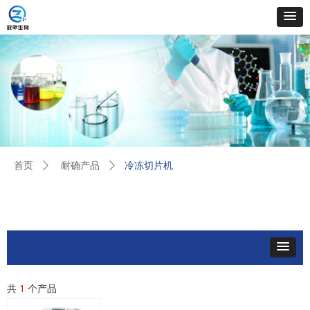
冷冻切片机
首页
ꄲ
耐确产品
ꄲ
共
1
个产品